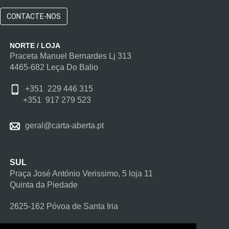
CONTACTE-NOS
NORTE / LOJA
Praceta Manuel Bernardes Lj 313
4465-682 Leça Do Balio
+351 229 446 315
+351 917 279 523
geral@carta-aberta.pt
SUL
Praça José António Verissimo, 5 loja 11
Quinta da Piedade
2625-162 Póvoa de Santa Iria
+351 219 325 304